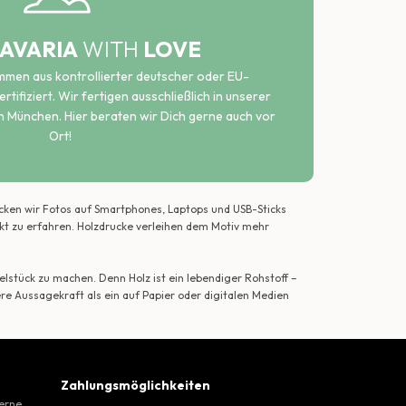
AVARIA
WITH
LOVE
ammen aus kontrollierter deutscher oder EU-
rtifiziert. Wir fertigen ausschließlich in unserer
n München. Hier beraten wir Dich gerne auch vor
Ort!
ecken wir Fotos auf Smartphones, Laptops und USB-Sticks
ekt zu erfahren. Holzdrucke verleihen dem Motiv mehr
lstück zu machen. Denn Holz ist ein lebendiger Rohstoff –
ere Aussagekraft als ein auf Papier oder digitalen Medien
Zahlungsmöglichkeiten
gerne