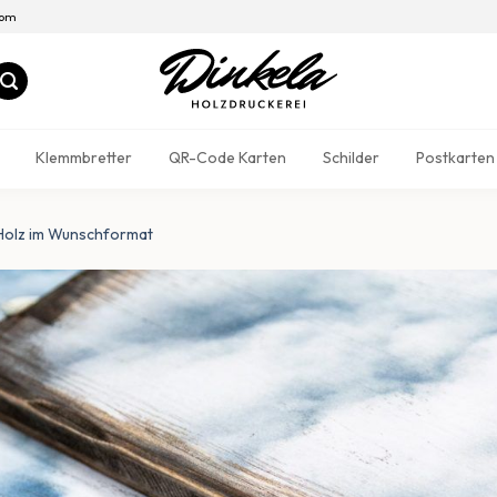
com
Klemmbretter
QR-Code Karten
Schilder
Postkarten
Holz im Wunschformat