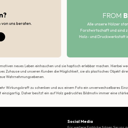
n?
FROM
B
h von uns beraten.
Alle unsere Hölzer st
Forstwirtschaft und sind ze
Holz- und Druckwerkstatt i
ildmotiven neues Leben einhauchen und sie haptisch erlebbar machen. Hierbei w
ues Zuhause und unseren Kunden die Möglichkeit, sie als plastisches Objekt dir
r neue Wahrnehmungsebenen.
 mehr Wirkungskraft zu schenken und aus einem Foto ein unverwechselbares Einze
t einzigartig. Daher besitzt ein auf Holz gedrucktes Bildmotiv immer eine stärk
Social Media
Für weitere Einblicke folgen Sie uns 