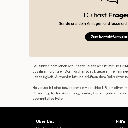
Du hast
Frage
Sende uns dein Anliegen und lasse dic
Zum Kontaktformular
Bei dinkela.com leben wir unsere Leidenschaft: mit Holz B
aus ihrem digitalen Dornröschenschlaf, geben ihnen ein ne
Lebendigkeit, Authentizität und eröffnen dem Betrachte
Holzdruck ist eine faszinierende Möglichkeit, Bildmotiven
Maserung, Textur, Anmutung, Stärke, Geruch, jedes Stück is
übermitteltes Foto.
Über Uns
Hilfe