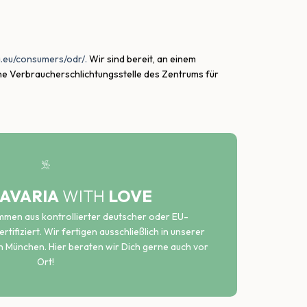
a.eu/consumers/odr/.
Wir sind bereit, an einem
ine Verbraucherschlichtungsstelle des Zentrums für
AVARIA
WITH
LOVE
ammen aus kontrollierter deutscher oder EU-
rtifiziert. Wir fertigen ausschließlich in unserer
n München. Hier beraten wir Dich gerne auch vor
Ort!