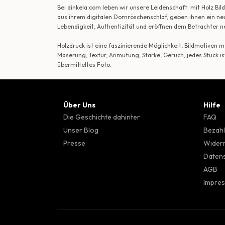
Bei dinkela.com leben wir unsere Leidenschaft: mit Holz B
aus ihrem digitalen Dornröschenschlaf, geben ihnen ein ne
Lebendigkeit, Authentizität und eröffnen dem Betrachte
Holzdruck ist eine faszinierende Möglichkeit, Bildmotiven
Maserung, Textur, Anmutung, Stärke, Geruch, jedes Stück is
übermitteltes Foto.
Über Uns
Hilfe
Die Geschichte dahinter
FAQ
Unser Blog
Bezahl
Presse
Wider
Datens
AGB
Impre