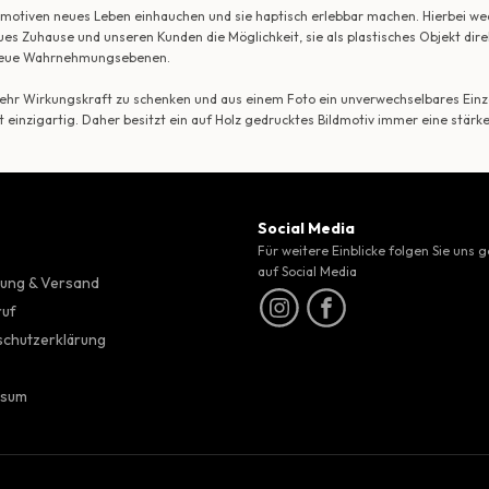
ildmotiven neues Leben einhauchen und sie haptisch erlebbar machen. Hierbei w
ues Zuhause und unseren Kunden die Möglichkeit, sie als plastisches Objekt dir
r neue Wahrnehmungsebenen.
 mehr Wirkungskraft zu schenken und aus einem Foto ein unverwechselbares Einze
t einzigartig. Daher besitzt ein auf Holz gedrucktes Bildmotiv immer eine stärk
Social Media
Für weitere Einblicke folgen Sie uns 
auf Social Media
ung & Versand
ruf
chutzerklärung
ssum