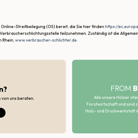
Online-Streitbeilegung (OS) bereit, die Sie hier finden
https://ec.europ
Verbraucherschlichtungsstelle teilzunehmen. Zuständig ist die Allgeme
m Rhein,
www.verbraucher-schlichter.de.
FROM
B
n?
Alle unsere Hölzer st
h von uns beraten.
Forstwirtschaft und sind ze
Holz- und Druckwerkstatt i