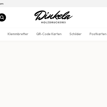
com
Klemmbretter
QR-Code Karten
Schilder
Postkarten