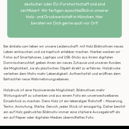
deutscher oder EU-Forstwirtschaft und sind
zertifiziert. Wir fertigen ausschließlich in unserer
Holz- und Druckwerkstatt in München. Hier
beraten wir Dich gerne auch vor Ort!
Bei dinkela.com leben wir unsere Leidenschaft: mit Holz Bildmotiven neues
Leben einhauchen und sie haptisch erlebbar machen. Hierbei wecken wir
Fotos auf Smartphones, Laptops und USB-Sticks aus ihrem digitalen
Dornröschenschlaf, geben ihnen ein neues Zuhause und unseren Kunden
die Möglichkeit, sie als plastisches Objekt direkt zu erfahren. Holzdrucke
verleihen dem Motiv mehr Lebendigkeit, Authentizität und eröffnen dem
Betrachter neue Wahrnehmungsebenen.
Holzdruck ist eine faszinierende Möglichkeit, Bildmotiven mehr
Wirkungskraft zu schenken und aus einem Foto ein unverwechselbares
Einzelstück zu machen. Denn Holz ist ein lebendiger Rohstoff – Maserung,
Textur, Anmutung, Stärke, Geruch, jedes Stück ist einzigartig. Daher besitzt
ein auf Holz gedrucktes Bildmotiv immer eine stärkere Aussagekraft als
ein auf Papier oder digitalen Medien übermitteltes Foto.