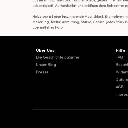
aus ihrem digitalen Dornröschenschlaf, geben ihnen ein ne
Lebendigkeit, Authentizität und eröffnen dem Betrachte
Holzdruck ist eine faszinierende Möglichkeit, Bildmotiven
Maserung, Textur, Anmutung, Stärke, Geruch, jedes Stück is
übermitteltes Foto.
Über Uns
Hilfe
Die Geschichte dahinter
FAQ
Unser Blog
Bezahl
Presse
Wider
Datens
AGB
Impre