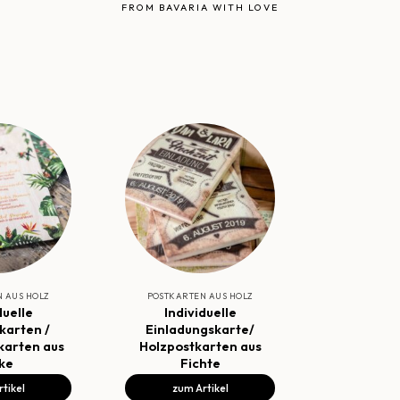
FROM BAVARIA WITH LOVE
 AUS HOLZ
POSTKARTEN AUS HOLZ
duelle
Individuelle
karten /
Einladungskarte/
karten aus
Holzpostkarten aus
ke
Fichte
tikel
zum Artikel