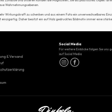
ues Zuhause und unseren Kunden die Möglichkeit, sie als plastisches Objekt dir
r neue Wahrnehmungsebenen.
 mehr Wirkungskraft zu schenken und aus einem Foto ein unverwechselbares Einze
t einzigartig. Daher besitzt ein auf Holz gedrucktes Bildmotiv immer eine stärk
Social Media
Für weitere Einblicke folgen Sie uns 
auf Social Media
ung & Versand
ruf
chutzerklärung
ssum