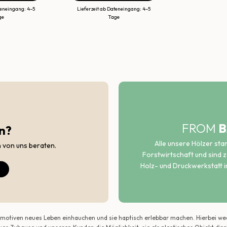
teneingang: 4–5
Lieferzeit ab Dateneingang: 4–5
ge
Tage
FROM
B
n?
Alle unsere Hölzer st
h von uns beraten.
Forstwirtschaft und sind ze
Holz- und Druckwerkstatt i
ildmotiven neues Leben einhauchen und sie haptisch erlebbar machen. Hierbei w