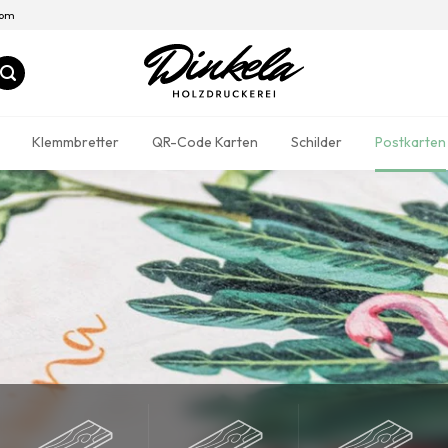
com
Klemmbretter
QR-Code Karten
Schilder
Postkarten