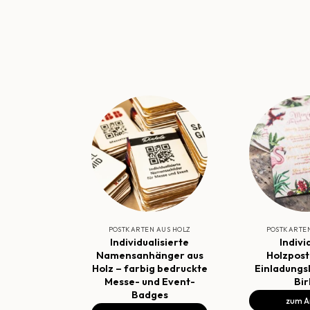
POSTKARTEN AUS HOLZ
POSTKARTEN
Individualisierte
Indivi
Namensanhänger aus
Holzpost
Holz – farbig bedruckte
Einladungs
Messe- und Event-
Bir
Badges
zum Ar