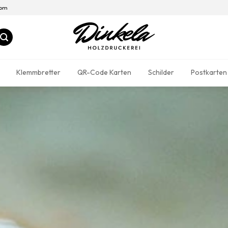
com
Klemmbretter
QR-Code Karten
Schilder
Postkarten