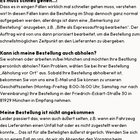
Es muss schnell gehen…!
Dass es in eingen Fällen wirklich mal schneller gehen muss, verstehen
wir! In diesen Fällen kann die Bestellung im Shop dennoch ganz normal
aufgegeben werden, allerdings ist dann eine „Bemerkung zur
Bestellung“ anzugeben, z.B. „Bitte als Expressauftrag bearbeiten“. Der
Auftrag wird von uns dann priorisiert bearbeitet, um die Bestellung zum
schnellstmöglichen Zeitpunkt an den Lieferanten zu übergeben.
Kann ich meine Bestellung auch abholen?
Sie wohnen oder arbeiten in/bei München und möchten Ihre Bestllung
persönlich abholen? Kein Problem, wählen Sie bei Ihrer Bestellung
„Abholung vor Ort“ aus. Sobald Ihre Bestellung abholbereit ist,
bekommen Sie von uns eine E-Mail und Sie können zu unseren
Geschäftszeiten (Montag-Freitag: 8:00-16:00 Uhr, Samstag: nur nach
Vereinbarung) Ihre Bestellung in der Friedrich-Eckart-Straße 30 in
81929 München in Empfang nehmen.
Meine Bestellung ist nicht angekommen
Leider passiert das, wenn auch äußert selten, z.B. wenn ein Fahrzeug
des Lieferanten einen Unfall hat oder es nicht zugestellt werden
konnte,… Das ist für alle Beteiligten äußerst ärgerlich. Wenden Sie sich
in so einem Fall an uns, da wir als Absender den Vorgang beim