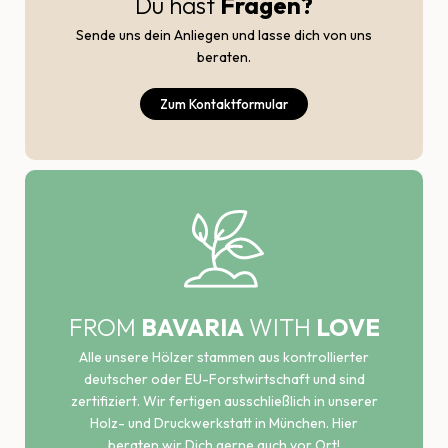
Du hast
Fragen?
Sende uns dein Anliegen und lasse dich von uns
beraten.
Zum Kontaktformular
FROM
BAVARIA
WITH
LOVE
Alle unsere Hölzer stammen aus kontrollierter
deutscher oder EU-Forstwirtschaft und sind
zertifiziert. Wir fertigen ausschließlich in unserer
Holz- und Druckwerkstatt in München. Hier
beraten wir Dich gerne auch vor Ort!