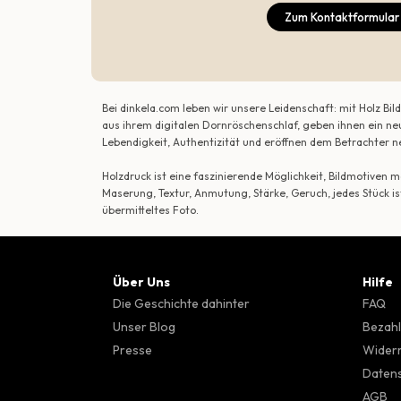
Zum Kontaktformular
Bei dinkela.com leben wir unsere Leidenschaft: mit Holz B
aus ihrem digitalen Dornröschenschlaf, geben ihnen ein ne
Lebendigkeit, Authentizität und eröffnen dem Betrachte
Holzdruck ist eine faszinierende Möglichkeit, Bildmotiven
Maserung, Textur, Anmutung, Stärke, Geruch, jedes Stück is
übermitteltes Foto.
Über Uns
Hilfe
Die Geschichte dahinter
FAQ
Unser Blog
Bezahl
Presse
Wider
Datens
AGB