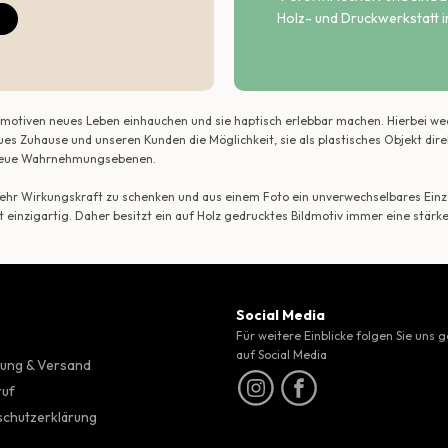
Holz- und Druckwerkstatt i
ildmotiven neues Leben einhauchen und sie haptisch erlebbar machen. Hierbei w
ues Zuhause und unseren Kunden die Möglichkeit, sie als plastisches Objekt dir
r neue Wahrnehmungsebenen.
 mehr Wirkungskraft zu schenken und aus einem Foto ein unverwechselbares Einze
t einzigartig. Daher besitzt ein auf Holz gedrucktes Bildmotiv immer eine stärk
Social Media
Für weitere Einblicke folgen Sie uns 
auf Social Media
ung & Versand
ruf
chutzerklärung