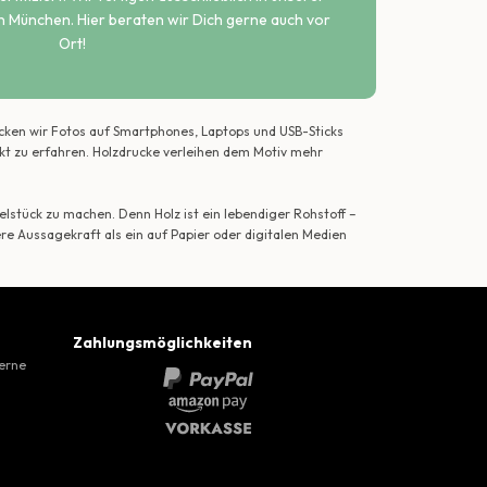
n München. Hier beraten wir Dich gerne auch vor
Ort!
ecken wir Fotos auf Smartphones, Laptops und USB-Sticks
ekt zu erfahren. Holzdrucke verleihen dem Motiv mehr
lstück zu machen. Denn Holz ist ein lebendiger Rohstoff –
ere Aussagekraft als ein auf Papier oder digitalen Medien
Zahlungsmöglichkeiten
gerne