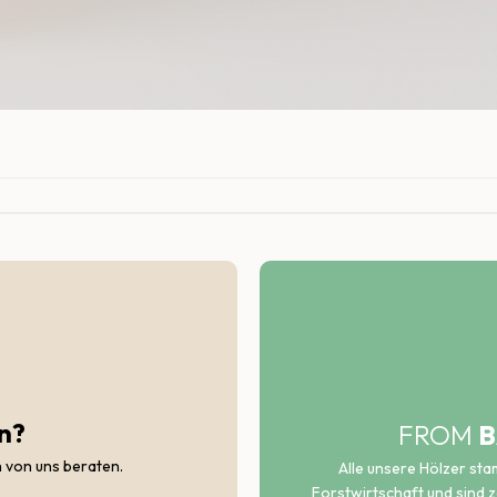
n?
FROM
B
h von uns beraten.
Alle unsere Hölzer st
Forstwirtschaft und sind ze