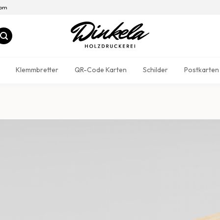
com
Klemmbretter
QR-Code Karten
Schilder
Postkarten