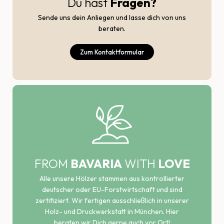
Du hast
Fragen?
Sende uns dein Anliegen und lasse dich von uns
beraten.
Zum Kontaktformular
FROM
BAVARIA
WITH
LOVE
Alle unsere Hölzer stammen aus kontrollierter
deutscher oder EU-Forstwirtschaft und sind
zertifiziert. Wir fertigen ausschließlich in unserer
Holz- und Druckwerkstatt in München. Hier
beraten wir Dich gerne auch vor Ort!