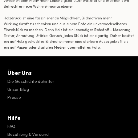
verleihen dem Motiv mehr Lebendigkeit, Authentizität und eröffnen dem
Betrachter neue Wahrnehmungsebenen.
Holzdruck ist eine faszinierende Möglichkeit, Bildmotiven mehr
Wirkungskraft zu schenken und aus einem Foto ein unverwechselbares
Einzelstück zu machen. Denn Holz ist ein lebendiger Rohstoff – Maserung,
Textur, Anmutung, Stärke, Geruch, jedes Stück ist einzigartig. Daher besitzt
ein auf Holz gedrucktes Bildmotiv immer eine stärkere Aussagekraft als
ein auf Papier oder digitalen Medien übermitteltes Foto.
Über Uns
Die Geschichte dahinter
Unser Blog
Presse
Hilfe
FAQ
Bezahlung & Versand