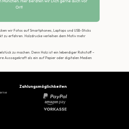
n München. Hier beraten wir Dich gerne auch vor
Ort!
ecken wir Fotos auf Smartphones, Laptops und USB-Sticks
ekt zu erfahren. Holzdrucke verleihen dem Motiv mehr
lstück zu machen. Denn Holz ist ein lebendiger Rohstoff –
ere Aussagekraft als ein auf Papier oder digitalen Medien
Zahlungsmöglichkeiten
gerne