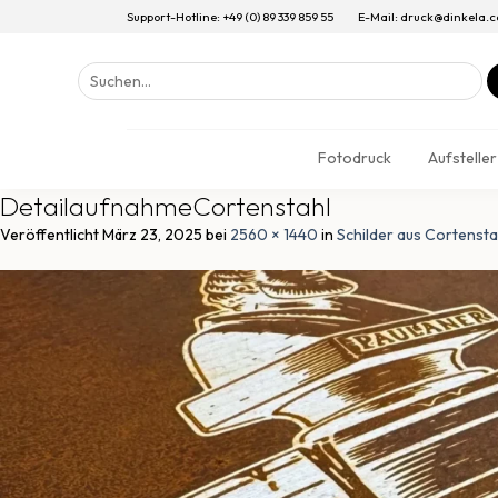
Support-Hotline: +49 (0) 89 339 859 55
E-Mail: druck@dinkela.
Suchen
nach:
Fotodruck
Aufsteller
DetailaufnahmeCortenstahl
Veröffentlicht
März 23, 2025
bei
2560 × 1440
in
Schilder aus Cortensta