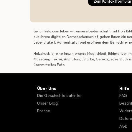
Zum Kontaktformular
Bei dinkela.com leben wir unsere Leidenschaft: mit Holz B
aus ihrem digitalen Dornröschenschlaf, geben ihnen ein ne
Lebendigkeit, Authentizität und eröffnen dem Betrachte
Holzdruck ist eine faszinierende Möglichkeit, Bildmotiven
Maserung, Textur, Anmutung, Stärke, Geruch, jedes Stück is
übermitteltes Foto.
Über Uns
Hilfe
Die Geschichte dahinter
FAQ
Unser Blog
Bezahl
Presse
Wider
Datens
AGB