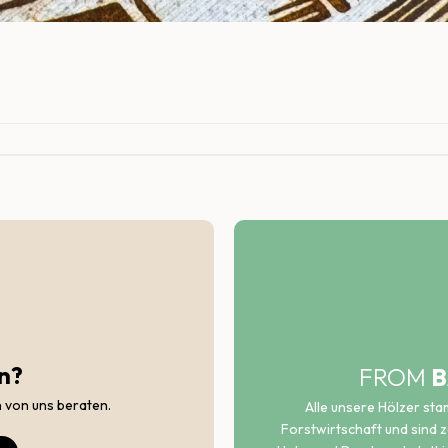
n?
FROM
B
h von uns beraten.
Alle unsere Hölzer st
Forstwirtschaft und sind ze