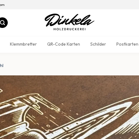
com
Klemmbretter
QR-Code Karten
Schilder
Postkarten
hl