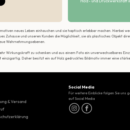
Holz- und Druckwerkstatt i
ildmotiven neues Leben einhauchen und sie haptisch erlebbar machen. Hierbei w
ues Zuhause und unseren Kunden die Möglichkeit, sie als plastisches Objekt dir
r neue Wahrnehmungsebenen.
 mehr Wirkungskraft zu schenken und aus einem Foto ein unverwechselbares Einze
t einzigartig. Daher besitzt ein auf Holz gedrucktes Bildmotiv immer eine stärk
Social Media
Für weitere Einblicke folgen Sie uns 
auf Social Media
ung & Versand
ruf
chutzerklärung