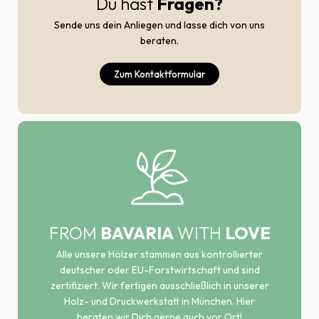
Du hast
Fragen?
Sende uns dein Anliegen und lasse dich von uns
beraten.
Zum Kontaktformular
FROM
BAVARIA
WITH
LOVE
Alle unsere Hölzer stammen aus kontrollierter
deutscher oder EU-Forstwirtschaft und sind
zertifiziert. Wir fertigen ausschließlich in unserer
Holz- und Druckwerkstatt in München. Hier
beraten wir Dich gerne auch vor Ort!