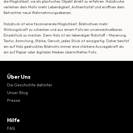
die Möglichkeit, sie als plastisches Objekt direkt zu erfahren. Holzdrucke
verleihen dem Motiv mehr Lebendigkeit, Authentizität und eröffnen dem
Betrachter neue Wahrnehmungsebenen.
Holzdruck ist eine faszinierende Möglichkeit, Bildmotiven mehr
Wirkungskraft zu schenken und aus einem Foto ein unverwechselbares
Einzelstück zu machen. Denn Holz ist ein lebendiger Rohstoff – Maserung,
Textur, Anmutung, Stärke, Geruch, jedes Stück ist einzigartig. Daher besitzt
ein auf Holz gedrucktes Bildmotiv immer eine stärkere Aussagekraft als
ein auf Papier oder digitalen Medien übermitteltes Foto.
Über Uns
Die Geschichte dahinter
Unser Blog
Presse
Hilfe
FAQ