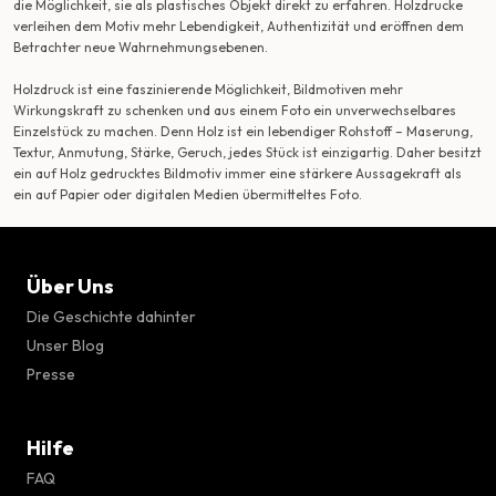
die Möglichkeit, sie als plastisches Objekt direkt zu erfahren. Holzdrucke
verleihen dem Motiv mehr Lebendigkeit, Authentizität und eröffnen dem
Betrachter neue Wahrnehmungsebenen.
Holzdruck ist eine faszinierende Möglichkeit, Bildmotiven mehr
Wirkungskraft zu schenken und aus einem Foto ein unverwechselbares
Einzelstück zu machen. Denn Holz ist ein lebendiger Rohstoff – Maserung,
Textur, Anmutung, Stärke, Geruch, jedes Stück ist einzigartig. Daher besitzt
ein auf Holz gedrucktes Bildmotiv immer eine stärkere Aussagekraft als
ein auf Papier oder digitalen Medien übermitteltes Foto.
Über Uns
Die Geschichte dahinter
Unser Blog
Presse
Hilfe
FAQ