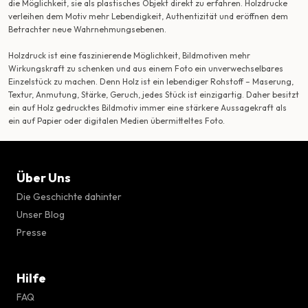
die Möglichkeit, sie als plastisches Objekt direkt zu erfahren. Holzdrucke
verleihen dem Motiv mehr Lebendigkeit, Authentizität und eröffnen dem
Betrachter neue Wahrnehmungsebenen.
Holzdruck ist eine faszinierende Möglichkeit, Bildmotiven mehr
Wirkungskraft zu schenken und aus einem Foto ein unverwechselbares
Einzelstück zu machen. Denn Holz ist ein lebendiger Rohstoff – Maserung,
Textur, Anmutung, Stärke, Geruch, jedes Stück ist einzigartig. Daher besitzt
ein auf Holz gedrucktes Bildmotiv immer eine stärkere Aussagekraft als
ein auf Papier oder digitalen Medien übermitteltes Foto.
Über Uns
Die Geschichte dahinter
Unser Blog
Presse
Hilfe
FAQ