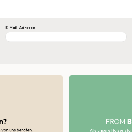
E-Mail-Adresse
n?
FROM
B
h von uns beraten.
Alle unsere Hölzer st