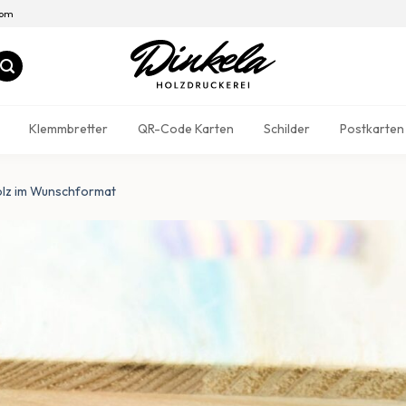
com
Klemmbretter
QR-Code Karten
Schilder
Postkarten
olz im Wunschformat