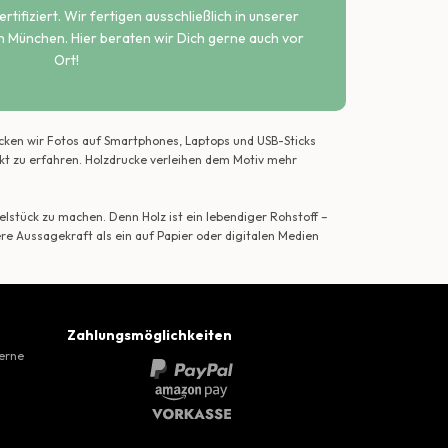
rtifiziert. Wir fertigen ausschließlich in unserer
n München. Hier beraten wir Dich gerne auch vor
Ort!
ecken wir Fotos auf Smartphones, Laptops und USB-Sticks
ekt zu erfahren. Holzdrucke verleihen dem Motiv mehr
lstück zu machen. Denn Holz ist ein lebendiger Rohstoff –
ere Aussagekraft als ein auf Papier oder digitalen Medien
Zahlungsmöglichkeiten
gerne