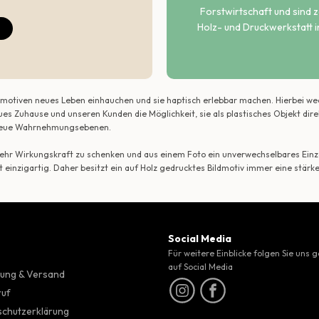
Forstwirtschaft und sind ze
Holz- und Druckwerkstatt i
ildmotiven neues Leben einhauchen und sie haptisch erlebbar machen. Hierbei w
ues Zuhause und unseren Kunden die Möglichkeit, sie als plastisches Objekt dir
r neue Wahrnehmungsebenen.
 mehr Wirkungskraft zu schenken und aus einem Foto ein unverwechselbares Einze
t einzigartig. Daher besitzt ein auf Holz gedrucktes Bildmotiv immer eine stärk
Social Media
Für weitere Einblicke folgen Sie uns 
auf Social Media
ung & Versand
ruf
chutzerklärung