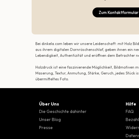
Zum Kontaktformular
Bei dinkela.com leben wir unsere Leidenschaft: mit Holz B
aus ihrem digitalen Dornröschenschlaf, geben ihnen ein ne
Lebendigkeit, Authentizität und eröffnen dem Betrachte
Holzdruck ist eine faszinierende Möglichkeit, Bildmotiven
Maserung, Textur, Anmutung, Stärke, Geruch, jedes Stück is
übermitteltes Foto.
Über Uns
Hilfe
Die Geschichte dahinter
FAQ
Unser Blog
Bezahl
Presse
Wider
Datens