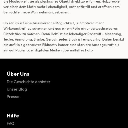
die Möglichkeit, sie als plastisches Objekt direkt zu erfahren. Holzdrucke
verleihen dem Motiv mehr Lebendigkeit, Authentizität und eröffnen dem
Betrachter neue Wahrnehmungsebenen.
Holzdruck ist eine faszinierende Möglichkeit, Bildmotiven mehr
Wirkungskraft zu schenken und aus einem Foto ein unverwechselbares
Einzelstück zu machen. Denn Holz ist ein lebendiger Rohstoff – Maserung,
Textur, Anmutung, Stärke, Geruch, jedes Stück ist einzigartig. Daher besitzt
ein auf Holz gedrucktes Bildmotiv immer eine stärkere Aussagekraft als
ein auf Papier oder digitalen Medien übermitteltes Foto.
Über Uns
Die Geschichte dahinter
Unser Blog
Presse
Hilfe
FAQ