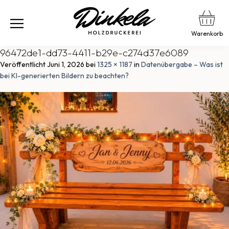
Warenkorb
96472de1-dd73-4411-b29e-c274d37e6089
Veröffentlicht
Juni 1, 2026
bei
1325 × 1187
in
Datenübergabe – Was ist
bei KI-generierten Bildern zu beachten?