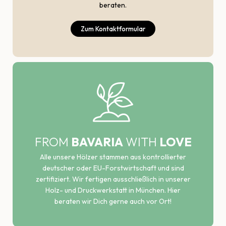
beraten.
Zum Kontaktformular
FROM
BAVARIA
WITH
LOVE
Alle unsere Hölzer stammen aus kontrollierter
deutscher oder EU-Forstwirtschaft und sind
zertifiziert. Wir fertigen ausschließlich in unserer
Holz- und Druckwerkstatt in München. Hier
beraten wir Dich gerne auch vor Ort!