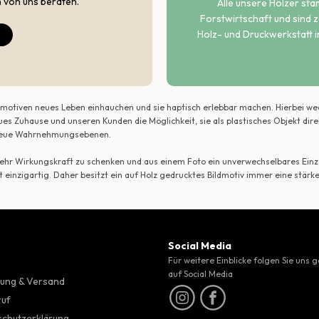
h von uns beraten.
Alle unsere Hölzer st
Forstwirtschaft und sind ze
Holz- und Druckwerkstatt i
ildmotiven neues Leben einhauchen und sie haptisch erlebbar machen. Hierbei w
ues Zuhause und unseren Kunden die Möglichkeit, sie als plastisches Objekt dir
r neue Wahrnehmungsebenen.
 mehr Wirkungskraft zu schenken und aus einem Foto ein unverwechselbares Einze
t einzigartig. Daher besitzt ein auf Holz gedrucktes Bildmotiv immer eine stärk
Social Media
Für weitere Einblicke folgen Sie uns 
auf Social Media
ung & Versand
ruf
chutzerklärung