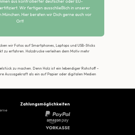
ammen aus kontrollierter deutscher oder EU-
rtifiziert. Wir fertigen ausschließlich in unserer
n München. Hier beraten wir Dich gerne auch vor
Ort!
ecken wir Fotos auf Smartphones, Laptops und USB-Sticks
ekt zu erfahren. Holzdrucke verleihen dem Motiv mehr
lstück zu machen. Denn Holz ist ein lebendiger Rohstoff –
ere Aussagekraft als ein auf Papier oder digitalen Medien
Zahlungsmöglichkeiten
gerne