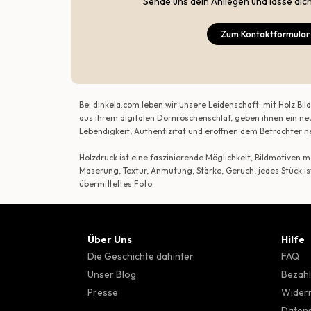
Sende uns dein Anliegen und lasse dic
Zum Kontaktformular
Bei dinkela.com leben wir unsere Leidenschaft: mit Holz B
aus ihrem digitalen Dornröschenschlaf, geben ihnen ein ne
Lebendigkeit, Authentizität und eröffnen dem Betrachte
Holzdruck ist eine faszinierende Möglichkeit, Bildmotiven
Maserung, Textur, Anmutung, Stärke, Geruch, jedes Stück is
übermitteltes Foto.
Über Uns
Hilfe
Die Geschichte dahinter
FAQ
Unser Blog
Bezahl
Presse
Wider
Datens