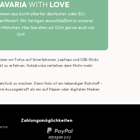
AVARIA
WITH
LOVE
ammen aus kontrollierter deutscher oder EU-
rtifiziert. Wir fertigen ausschließlich in unserer
n München. Hier beraten wir Dich gerne auch vor
Ort!
ecken wir Fotos auf Smartphones, Laptops und USB-Sticks
ekt zu erfahren. Holzdrucke verleihen dem Motiv mehr
lstück zu machen. Denn Holz ist ein lebendiger Rohstoff –
ere Aussagekraft als ein auf Papier oder digitalen Medien
Zahlungsmöglichkeiten
gerne