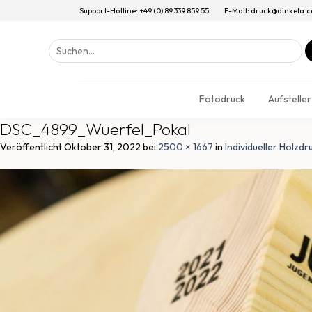
Support-Hotline: +49 (0) 89 339 859 55
E-Mail: druck@dinkela.
Suchen
nach:
Fotodruck
Aufsteller
DSC_4899_Wuerfel_Pokal
Veröffentlicht
Oktober 31, 2022
bei
2500 × 1667
in
Individueller Holzdr