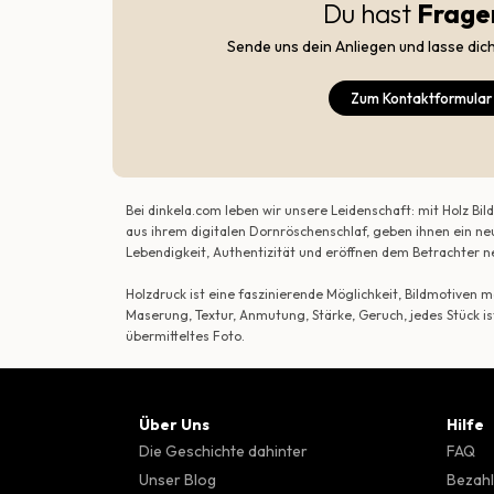
Du hast
Frage
Sende uns dein Anliegen und lasse dic
Zum Kontaktformular
Bei dinkela.com leben wir unsere Leidenschaft: mit Holz B
aus ihrem digitalen Dornröschenschlaf, geben ihnen ein ne
Lebendigkeit, Authentizität und eröffnen dem Betrachte
Holzdruck ist eine faszinierende Möglichkeit, Bildmotiven
Maserung, Textur, Anmutung, Stärke, Geruch, jedes Stück is
übermitteltes Foto.
Über Uns
Hilfe
Die Geschichte dahinter
FAQ
Unser Blog
Bezahl