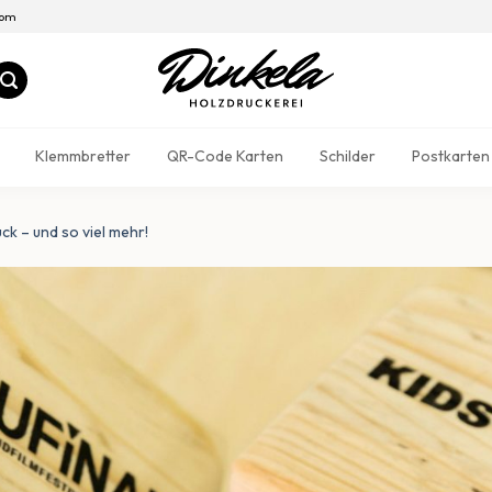
com
Klemmbretter
QR-Code Karten
Schilder
Postkarten
uck – und so viel mehr!