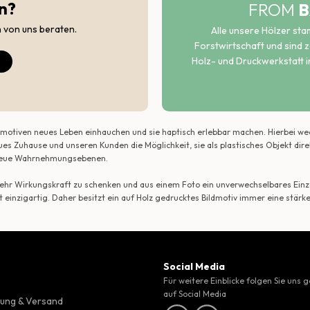
n?
FROM
B
h von uns beraten.
Alle unsere Hölzer st
Forstwirtschaft und sind ze
Holz- und Druckwerkstatt i
ildmotiven neues Leben einhauchen und sie haptisch erlebbar machen. Hierbei w
ues Zuhause und unseren Kunden die Möglichkeit, sie als plastisches Objekt dir
r neue Wahrnehmungsebenen.
 mehr Wirkungskraft zu schenken und aus einem Foto ein unverwechselbares Einze
t einzigartig. Daher besitzt ein auf Holz gedrucktes Bildmotiv immer eine stärk
Social Media
Für weitere Einblicke folgen Sie uns 
auf Social Media
ung & Versand