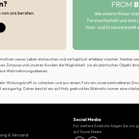
n?
FROM
B
h von uns beraten.
Alle unsere Hölzer st
Forstwirtschaft und sind ze
Holz- und Druckwerkstatt i
ildmotiven neues Leben einhauchen und sie haptisch erlebbar machen. Hierbei w
ues Zuhause und unseren Kunden die Möglichkeit, sie als plastisches Objekt dir
r neue Wahrnehmungsebenen.
 mehr Wirkungskraft zu schenken und aus einem Foto ein unverwechselbares Einze
t einzigartig. Daher besitzt ein auf Holz gedrucktes Bildmotiv immer eine stärk
Social Media
Für weitere Einblicke folgen Sie uns 
auf Social Media
ung & Versand