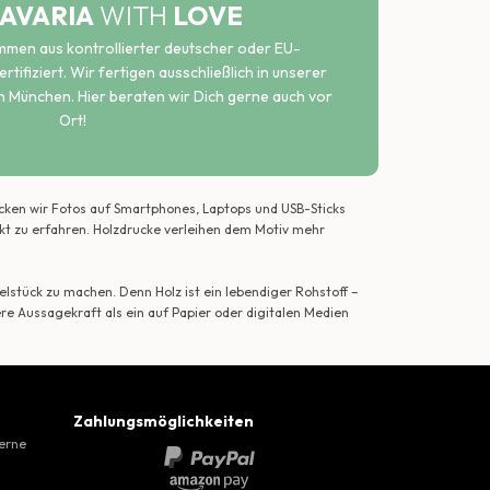
AVARIA
WITH
LOVE
ammen aus kontrollierter deutscher oder EU-
rtifiziert. Wir fertigen ausschließlich in unserer
n München. Hier beraten wir Dich gerne auch vor
Ort!
ecken wir Fotos auf Smartphones, Laptops und USB-Sticks
ekt zu erfahren. Holzdrucke verleihen dem Motiv mehr
lstück zu machen. Denn Holz ist ein lebendiger Rohstoff –
ere Aussagekraft als ein auf Papier oder digitalen Medien
Zahlungsmöglichkeiten
gerne