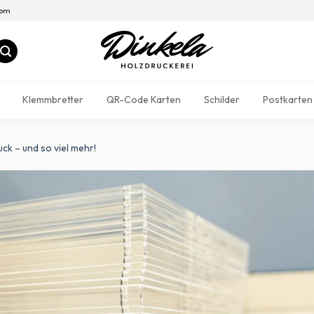
com
Klemmbretter
QR-Code Karten
Schilder
Postkarten
uck – und so viel mehr!