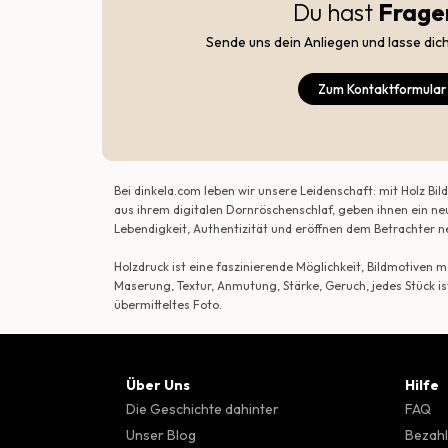
Du hast
Frage
Sende uns dein Anliegen und lasse dic
Zum Kontaktformular
Bei dinkela.com leben wir unsere Leidenschaft: mit Holz B
aus ihrem digitalen Dornröschenschlaf, geben ihnen ein ne
Lebendigkeit, Authentizität und eröffnen dem Betrachte
Holzdruck ist eine faszinierende Möglichkeit, Bildmotiven
Maserung, Textur, Anmutung, Stärke, Geruch, jedes Stück is
übermitteltes Foto.
Über Uns
Hilfe
Die Geschichte dahinter
FAQ
Unser Blog
Bezahl