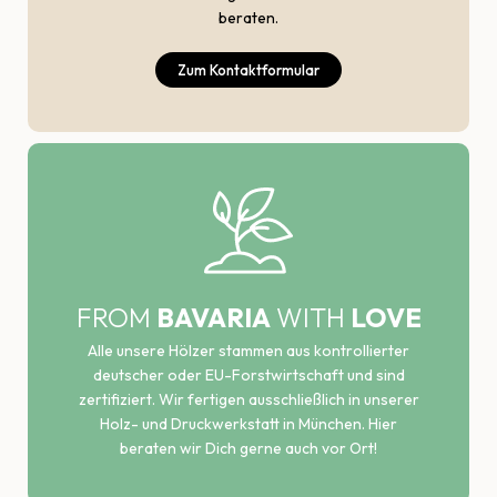
beraten.
Zum Kontaktformular
FROM
BAVARIA
WITH
LOVE
Alle unsere Hölzer stammen aus kontrollierter
deutscher oder EU-Forstwirtschaft und sind
zertifiziert. Wir fertigen ausschließlich in unserer
Holz- und Druckwerkstatt in München. Hier
beraten wir Dich gerne auch vor Ort!