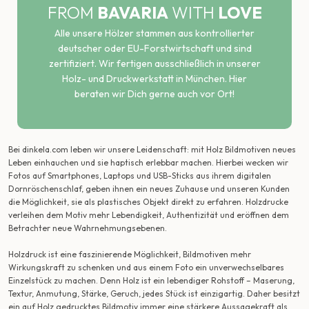
FROM
BAVARIA
WITH
LOVE
Alle unsere Hölzer stammen aus kontrollierter
deutscher oder EU-Forstwirtschaft und sind
zertifiziert. Wir fertigen ausschließlich in unserer
Holz- und Druckwerkstatt in München. Hier
beraten wir Dich gerne auch vor Ort!
Bei dinkela.com leben wir unsere Leidenschaft: mit Holz Bildmotiven neues
Leben einhauchen und sie haptisch erlebbar machen. Hierbei wecken wir
Fotos auf Smartphones, Laptops und USB-Sticks aus ihrem digitalen
Dornröschenschlaf, geben ihnen ein neues Zuhause und unseren Kunden
die Möglichkeit, sie als plastisches Objekt direkt zu erfahren. Holzdrucke
verleihen dem Motiv mehr Lebendigkeit, Authentizität und eröffnen dem
Betrachter neue Wahrnehmungsebenen.
Holzdruck ist eine faszinierende Möglichkeit, Bildmotiven mehr
Wirkungskraft zu schenken und aus einem Foto ein unverwechselbares
Einzelstück zu machen. Denn Holz ist ein lebendiger Rohstoff – Maserung,
Textur, Anmutung, Stärke, Geruch, jedes Stück ist einzigartig. Daher besitzt
ein auf Holz gedrucktes Bildmotiv immer eine stärkere Aussagekraft als