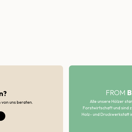
FROM
B
n?
Alle unsere Hölzer st
h von uns beraten.
Forstwirtschaft und sind ze
Holz- und Druckwerkstatt i