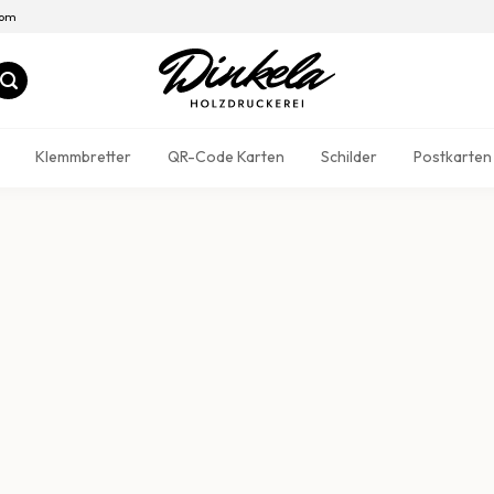
com
Klemmbretter
QR-Code Karten
Schilder
Postkarten