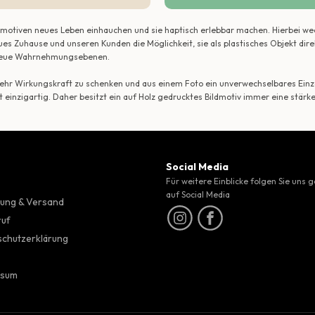
ildmotiven neues Leben einhauchen und sie haptisch erlebbar machen. Hierbei w
ues Zuhause und unseren Kunden die Möglichkeit, sie als plastisches Objekt dir
r neue Wahrnehmungsebenen.
 mehr Wirkungskraft zu schenken und aus einem Foto ein unverwechselbares Einze
t einzigartig. Daher besitzt ein auf Holz gedrucktes Bildmotiv immer eine stärk
Social Media
Für weitere Einblicke folgen Sie uns 
auf Social Media
ung & Versand
ruf
chutzerklärung
ssum