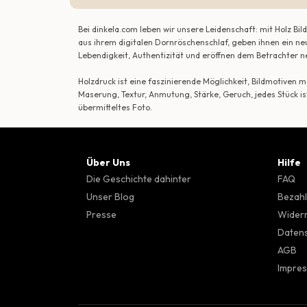
Bei dinkela.com leben wir unsere Leidenschaft: mit Holz B
aus ihrem digitalen Dornröschenschlaf, geben ihnen ein ne
Lebendigkeit, Authentizität und eröffnen dem Betrachte
Holzdruck ist eine faszinierende Möglichkeit, Bildmotiven
Maserung, Textur, Anmutung, Stärke, Geruch, jedes Stück is
übermitteltes Foto.
Über Uns
Hilfe
Die Geschichte dahinter
FAQ
Unser Blog
Bezahl
Presse
Wider
Datens
AGB
Impre