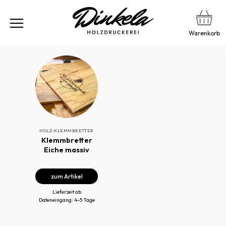
Warenkorb
HOLZ-KLEMMBRETTER
Klemmbretter
Eiche massiv
zum Artikel
Lieferzeit ab
Dateneingang: 4–5 Tage