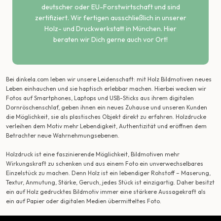
deutscher oder EU-Forstwirtschaft und sind
zertifiziert. Wir fertigen ausschließlich in unserer
Holz- und Druckwerkstatt in München. Hier
beraten wir Dich gerne auch vor Ort!
Bei dinkela.com leben wir unsere Leidenschaft: mit Holz Bildmotiven neues
Leben einhauchen und sie haptisch erlebbar machen. Hierbei wecken wir
Fotos auf Smartphones, Laptops und USB-Sticks aus ihrem digitalen
Dornröschenschlaf, geben ihnen ein neues Zuhause und unseren Kunden
die Möglichkeit, sie als plastisches Objekt direkt zu erfahren. Holzdrucke
verleihen dem Motiv mehr Lebendigkeit, Authentizität und eröffnen dem
Betrachter neue Wahrnehmungsebenen.
Holzdruck ist eine faszinierende Möglichkeit, Bildmotiven mehr
Wirkungskraft zu schenken und aus einem Foto ein unverwechselbares
Einzelstück zu machen. Denn Holz ist ein lebendiger Rohstoff – Maserung,
Textur, Anmutung, Stärke, Geruch, jedes Stück ist einzigartig. Daher besitzt
ein auf Holz gedrucktes Bildmotiv immer eine stärkere Aussagekraft als
ein auf Papier oder digitalen Medien übermitteltes Foto.