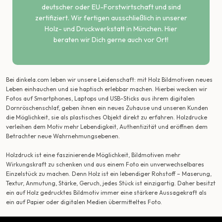
deutscher oder EU-Forstwirtschaft und sind
zertifiziert. Wir fertigen ausschließlich in unserer
Holz- und Druckwerkstatt in München. Hier
beraten wir Dich gerne auch vor Ort!
Bei dinkela.com leben wir unsere Leidenschaft: mit Holz Bildmotiven neues
Leben einhauchen und sie haptisch erlebbar machen. Hierbei wecken wir
Fotos auf Smartphones, Laptops und USB-Sticks aus ihrem digitalen
Dornröschenschlaf, geben ihnen ein neues Zuhause und unseren Kunden
die Möglichkeit, sie als plastisches Objekt direkt zu erfahren. Holzdrucke
verleihen dem Motiv mehr Lebendigkeit, Authentizität und eröffnen dem
Betrachter neue Wahrnehmungsebenen.
Holzdruck ist eine faszinierende Möglichkeit, Bildmotiven mehr
Wirkungskraft zu schenken und aus einem Foto ein unverwechselbares
Einzelstück zu machen. Denn Holz ist ein lebendiger Rohstoff – Maserung,
Textur, Anmutung, Stärke, Geruch, jedes Stück ist einzigartig. Daher besitzt
ein auf Holz gedrucktes Bildmotiv immer eine stärkere Aussagekraft als
ein auf Papier oder digitalen Medien übermitteltes Foto.