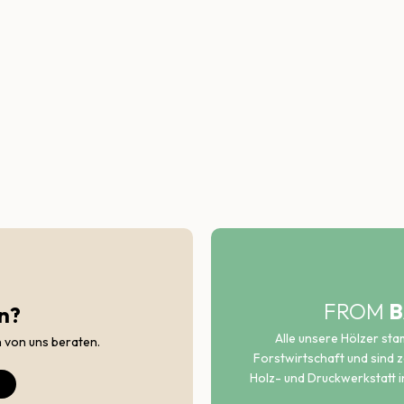
FROM
B
n?
Alle unsere Hölzer st
h von uns beraten.
Forstwirtschaft und sind ze
Holz- und Druckwerkstatt i