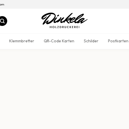
com
Klemmbretter
QR-Code Karten
Schilder
Postkarten