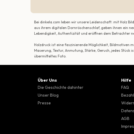
Bei dinkela.com leben wir unsere Leidenschaft: mit Holz B
aus ihrem digitalen Dornröschenschlaf, geben ihnen ein ne
Lebendigkeit, Authentizität und eröffnen dem Betrachte
Holzdruck ist eine faszinierende Möglichkeit, Bildmotiven
Maserung, Textur, Anmutung, Stärke, Geruch, jedes Stück is
übermitteltes Foto.
Über Uns
Hilfe
Die Geschichte dahinter
FAQ
Unser Blog
Bezahl
Presse
Wider
Datens
AGB
Impre