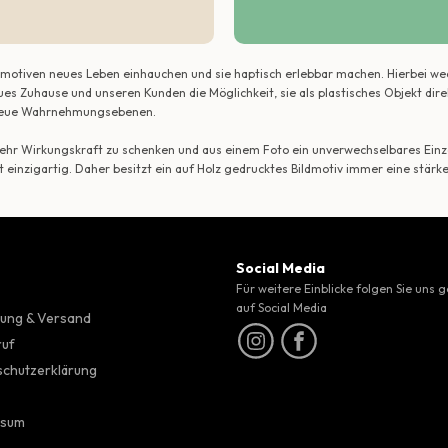
ildmotiven neues Leben einhauchen und sie haptisch erlebbar machen. Hierbei w
ues Zuhause und unseren Kunden die Möglichkeit, sie als plastisches Objekt dir
r neue Wahrnehmungsebenen.
 mehr Wirkungskraft zu schenken und aus einem Foto ein unverwechselbares Einze
t einzigartig. Daher besitzt ein auf Holz gedrucktes Bildmotiv immer eine stärk
Social Media
Für weitere Einblicke folgen Sie uns 
auf Social Media
ung & Versand
ruf
chutzerklärung
ssum