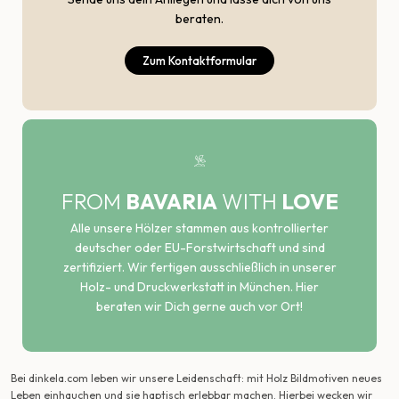
beraten.
Zum Kontaktformular
FROM
BAVARIA
WITH
LOVE
Alle unsere Hölzer stammen aus kontrollierter
deutscher oder EU-Forstwirtschaft und sind
zertifiziert. Wir fertigen ausschließlich in unserer
Holz- und Druckwerkstatt in München. Hier
beraten wir Dich gerne auch vor Ort!
Bei dinkela.com leben wir unsere Leidenschaft: mit Holz Bildmotiven neues
Leben einhauchen und sie haptisch erlebbar machen. Hierbei wecken wir