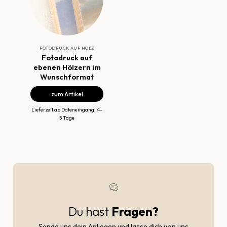
FOTODRUCK AUF HOLZ
Fotodruck auf
ebenen Hölzern im
Wunschformat
zum Artikel
Lieferzeit ab Dateneingang: 4–
5 Tage
Du hast
Fragen?
Sende uns dein Anliegen und lasse dich von uns