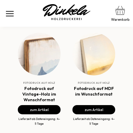
Warenkorb
FOTODRUCK AUF HOLZ
FOTODRUCK AUF HOLZ
Fotodruck auf
Fotodruck auf MDF
Vintage-Holz im
im Wunschformat
Wunschformat
zum Artikel
zum Artikel
Lieferzeit ab Dateneingang: 4–
Lieferzeit ab Dateneingang: 4–
5 Tage
5 Tage