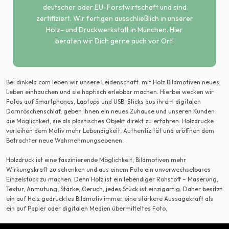
deutscher oder EU-Forstwirtschaft und sind
zertifiziert. Wir fertigen ausschließlich in unserer
Holz- und Druckwerkstatt in München. Hier
beraten wir Dich gerne auch vor Ort!
Bei dinkela.com leben wir unsere Leidenschaft: mit Holz Bildmotiven neues
Leben einhauchen und sie haptisch erlebbar machen. Hierbei wecken wir
Fotos auf Smartphones, Laptops und USB-Sticks aus ihrem digitalen
Dornröschenschlaf, geben ihnen ein neues Zuhause und unseren Kunden
die Möglichkeit, sie als plastisches Objekt direkt zu erfahren. Holzdrucke
verleihen dem Motiv mehr Lebendigkeit, Authentizität und eröffnen dem
Betrachter neue Wahrnehmungsebenen.
Holzdruck ist eine faszinierende Möglichkeit, Bildmotiven mehr
Wirkungskraft zu schenken und aus einem Foto ein unverwechselbares
Einzelstück zu machen. Denn Holz ist ein lebendiger Rohstoff – Maserung,
Textur, Anmutung, Stärke, Geruch, jedes Stück ist einzigartig. Daher besitzt
ein auf Holz gedrucktes Bildmotiv immer eine stärkere Aussagekraft als
ein auf Papier oder digitalen Medien übermitteltes Foto.