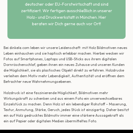
deutscher oder EU-Forstwirtschaft und sind
zertifiziert. Wir fertigen ausschließlich in unserer
Holz- und Druckwerkstatt in München. Hier
beraten wir Dich gerne auch vor Ort!
Bei dinkela.com leben wir unsere Leidenschaft: mit Holz Bildmotiven neues
Leben einhauchen und sie haptisch erlebbar machen. Hierbei wecken wir
Fotos auf Smartphones, Laptops und USB-Sticks aus ihrem digitalen
Dornröschenschlaf, geben ihnen ein neues Zuhause und unseren Kunden
die Möglichkeit, sie als plastisches Objekt direkt zu erfahren. Holzdrucke
verleihen dem Motiv mehr Lebendigkeit, Authentizität und eröffnen dem
Betrachter neue Wahrnehmungsebenen.
Holzdruck ist eine faszinierende Möglichkeit, Bildmotiven mehr
Wirkungskraft zu schenken und aus einem Foto ein unverwechselbares
Einzelstück zu machen. Denn Holz ist ein lebendiger Rohstoff – Maserung,
Textur, Anmutung, Stärke, Geruch, jedes Stück ist einzigartig. Daher besitzt
ein auf Holz gedrucktes Bildmotiv immer eine stärkere Aussagekraft als
ein auf Papier oder digitalen Medien übermitteltes Foto.