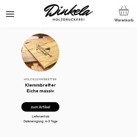
Warenkorb
HOLZ-KLEMMBRETTER
Klemmbretter
Eiche massiv
zum Artikel
Lieferzeit ab
Dateneingang: 4–5 Tage