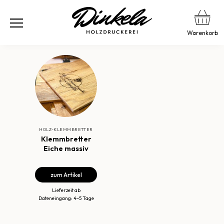
Warenkorb
HOLZ-KLEMMBRETTER
Klemmbretter
Eiche massiv
zum Artikel
Lieferzeit ab
Dateneingang: 4–5 Tage