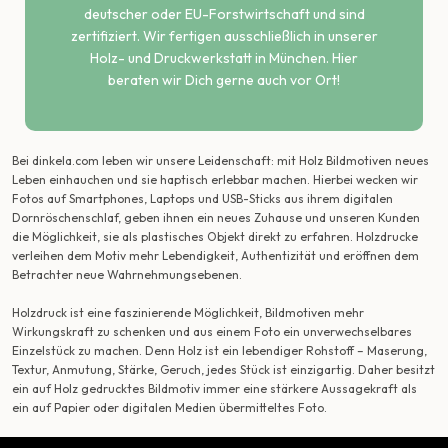
deutscher oder EU-Forstwirtschaft und sind
zertifiziert. Wir fertigen ausschließlich in unserer
Holz- und Druckwerkstatt in München. Hier
beraten wir Dich gerne auch vor Ort!
Bei dinkela.com leben wir unsere Leidenschaft: mit Holz Bildmotiven neues
Leben einhauchen und sie haptisch erlebbar machen. Hierbei wecken wir
Fotos auf Smartphones, Laptops und USB-Sticks aus ihrem digitalen
Dornröschenschlaf, geben ihnen ein neues Zuhause und unseren Kunden
die Möglichkeit, sie als plastisches Objekt direkt zu erfahren. Holzdrucke
verleihen dem Motiv mehr Lebendigkeit, Authentizität und eröffnen dem
Betrachter neue Wahrnehmungsebenen.
Holzdruck ist eine faszinierende Möglichkeit, Bildmotiven mehr
Wirkungskraft zu schenken und aus einem Foto ein unverwechselbares
Einzelstück zu machen. Denn Holz ist ein lebendiger Rohstoff – Maserung,
Textur, Anmutung, Stärke, Geruch, jedes Stück ist einzigartig. Daher besitzt
ein auf Holz gedrucktes Bildmotiv immer eine stärkere Aussagekraft als
ein auf Papier oder digitalen Medien übermitteltes Foto.