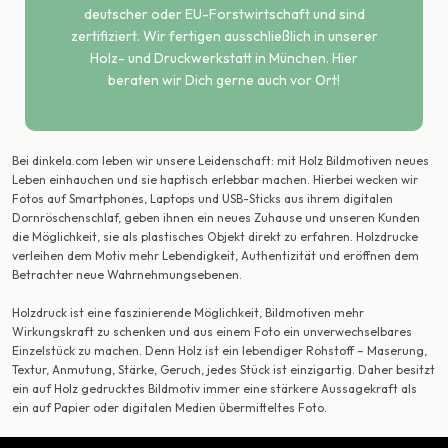
deutscher oder EU-Forstwirtschaft und sind
zertifiziert. Wir fertigen ausschließlich in unserer
Holz- und Druckwerkstatt in München. Hier
beraten wir Dich gerne auch vor Ort!
Bei dinkela.com leben wir unsere Leidenschaft: mit Holz Bildmotiven neues
Leben einhauchen und sie haptisch erlebbar machen. Hierbei wecken wir
Fotos auf Smartphones, Laptops und USB-Sticks aus ihrem digitalen
Dornröschenschlaf, geben ihnen ein neues Zuhause und unseren Kunden
die Möglichkeit, sie als plastisches Objekt direkt zu erfahren. Holzdrucke
verleihen dem Motiv mehr Lebendigkeit, Authentizität und eröffnen dem
Betrachter neue Wahrnehmungsebenen.
Holzdruck ist eine faszinierende Möglichkeit, Bildmotiven mehr
Wirkungskraft zu schenken und aus einem Foto ein unverwechselbares
Einzelstück zu machen. Denn Holz ist ein lebendiger Rohstoff – Maserung,
Textur, Anmutung, Stärke, Geruch, jedes Stück ist einzigartig. Daher besitzt
ein auf Holz gedrucktes Bildmotiv immer eine stärkere Aussagekraft als
ein auf Papier oder digitalen Medien übermitteltes Foto.