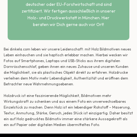
deutscher oder EU-Forstwirtschaft und sind
zertifiziert. Wir fertigen ausschließlich in unserer
Holz- und Druckwerkstatt in München. Hier
beraten wir Dich gerne auch vor Ort!
Bei dinkela.com leben wir unsere Leidenschaft: mit Holz Bildmotiven neues
Leben einhauchen und sie haptisch erlebbar machen. Hierbei wecken wir
Fotos auf Smartphones, Laptops und USB-Sticks aus ihrem digitalen
Dornröschenschlaf, geben ihnen ein neues Zuhause und unseren Kunden
die Möglichkeit, sie als plastisches Objekt direkt zu erfahren. Holzdrucke
verleihen dem Motiv mehr Lebendigkeit, Authentizität und eröffnen dem
Betrachter neue Wahrnehmungsebenen.
Holzdruck ist eine faszinierende Möglichkeit, Bildmotiven mehr
Wirkungskraft zu schenken und aus einem Foto ein unverwechselbares
Einzelstück zu machen. Denn Holz ist ein lebendiger Rohstoff – Maserung,
Textur, Anmutung, Stärke, Geruch, jedes Stück ist einzigartig. Daher besitzt
ein auf Holz gedrucktes Bildmotiv immer eine stärkere Aussagekraft als
ein auf Papier oder digitalen Medien übermitteltes Foto.