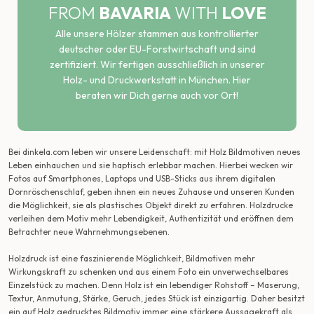
FROM
BAVARIA
WITH
LOVE
Alle unsere Hölzer stammen aus kontrollierter
deutscher oder EU-Forstwirtschaft und sind
zertifiziert. Wir fertigen ausschließlich in unserer
Holz- und Druckwerkstatt in München. Hier
beraten wir Dich gerne auch vor Ort!
Bei dinkela.com leben wir unsere Leidenschaft: mit Holz Bildmotiven neues
Leben einhauchen und sie haptisch erlebbar machen. Hierbei wecken wir
Fotos auf Smartphones, Laptops und USB-Sticks aus ihrem digitalen
Dornröschenschlaf, geben ihnen ein neues Zuhause und unseren Kunden
die Möglichkeit, sie als plastisches Objekt direkt zu erfahren. Holzdrucke
verleihen dem Motiv mehr Lebendigkeit, Authentizität und eröffnen dem
Betrachter neue Wahrnehmungsebenen.
Holzdruck ist eine faszinierende Möglichkeit, Bildmotiven mehr
Wirkungskraft zu schenken und aus einem Foto ein unverwechselbares
Einzelstück zu machen. Denn Holz ist ein lebendiger Rohstoff – Maserung,
Textur, Anmutung, Stärke, Geruch, jedes Stück ist einzigartig. Daher besitzt
ein auf Holz gedrucktes Bildmotiv immer eine stärkere Aussagekraft als