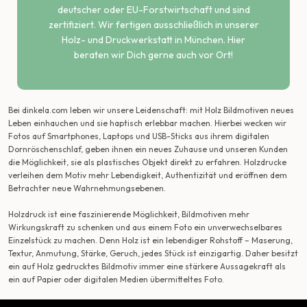
deutscher oder EU-Forstwirtschaft und sind
zertifiziert. Wir fertigen ausschließlich in unserer
Holz- und Druckwerkstatt in München. Hier
beraten wir Dich gerne auch vor Ort!
Bei dinkela.com leben wir unsere Leidenschaft: mit Holz Bildmotiven neues
Leben einhauchen und sie haptisch erlebbar machen. Hierbei wecken wir
Fotos auf Smartphones, Laptops und USB-Sticks aus ihrem digitalen
Dornröschenschlaf, geben ihnen ein neues Zuhause und unseren Kunden
die Möglichkeit, sie als plastisches Objekt direkt zu erfahren. Holzdrucke
verleihen dem Motiv mehr Lebendigkeit, Authentizität und eröffnen dem
Betrachter neue Wahrnehmungsebenen.
Holzdruck ist eine faszinierende Möglichkeit, Bildmotiven mehr
Wirkungskraft zu schenken und aus einem Foto ein unverwechselbares
Einzelstück zu machen. Denn Holz ist ein lebendiger Rohstoff – Maserung,
Textur, Anmutung, Stärke, Geruch, jedes Stück ist einzigartig. Daher besitzt
ein auf Holz gedrucktes Bildmotiv immer eine stärkere Aussagekraft als
ein auf Papier oder digitalen Medien übermitteltes Foto.