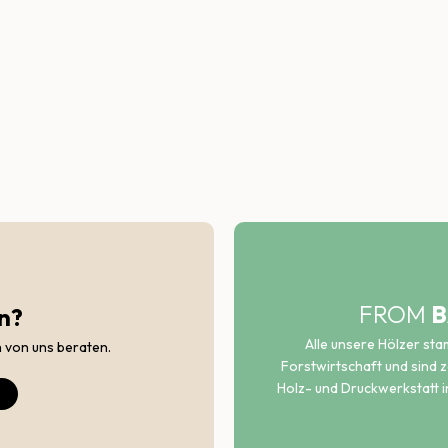
FROM
B
n?
Alle unsere Hölzer st
h von uns beraten.
Forstwirtschaft und sind ze
Holz- und Druckwerkstatt i