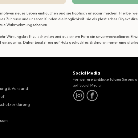
ildmotiven neues Leben einhauchen und sie haptisch erlebbar machen. Hierbei w
ues Zuhause und unseren Kunden die Möglichkeit, sie als plastisches Objekt dir
r neue Wahrnehmungsebenen.
 mehr Wirkungskraft zu schenken und aus einem Foto ein unverwechselbares Einze
t einzigartig. Daher besitzt ein auf Holz gedrucktes Bildmotiv immer eine stärk
Social Media
Für weitere Einblicke folgen Sie uns 
auf Social Media
ung & Versand
ruf
chutzerklärung
ssum