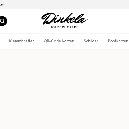
com
Klemmbretter
QR-Code Karten
Schilder
Postkarten