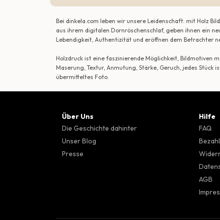
Bei dinkela.com leben wir unsere Leidenschaft: mit Holz B
aus ihrem digitalen Dornröschenschlaf, geben ihnen ein ne
Lebendigkeit, Authentizität und eröffnen dem Betrachte
Holzdruck ist eine faszinierende Möglichkeit, Bildmotiven
Maserung, Textur, Anmutung, Stärke, Geruch, jedes Stück is
übermitteltes Foto.
Über Uns
Hilfe
Die Geschichte dahinter
FAQ
Unser Blog
Bezahl
Presse
Wider
Datens
AGB
Impre