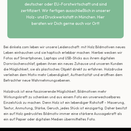
deutscher oder EU-Forstwirtschaft und sind
zertifiziert. Wir fertigen ausschließlich in unserer
Holz- und Druckwerkstatt in München. Hier
beraten wir Dich gerne auch vor Ort!
Bei dinkela.com leben wir unsere Leidenschaft: mit Holz Bildmotiven neues
Leben einhauchen und sie haptisch erlebbar machen. Hierbei wecken wir
Fotos auf Smartphones, Laptops und USB-Sticks aus ihrem digitalen
Dornröschenschlaf, geben ihnen ein neues Zuhause und unseren Kunden
die Möglichkeit, sie als plastisches Objekt direkt zu erfahren. Holzdrucke
verleihen dem Motiv mehr Lebendigkeit, Authentizität und eröffnen dem
Betrachter neue Wahrnehmungsebenen.
Holzdruck ist eine faszinierende Möglichkeit, Bildmotiven mehr
Wirkungskraft zu schenken und aus einem Foto ein unverwechselbares
Einzelstück zu machen. Denn Holz ist ein lebendiger Rohstoff – Maserung,
Textur, Anmutung, Stärke, Geruch, jedes Stück ist einzigartig. Daher besitzt
ein auf Holz gedrucktes Bildmotiv immer eine stärkere Aussagekraft als
ein auf Papier oder digitalen Medien übermitteltes Foto.