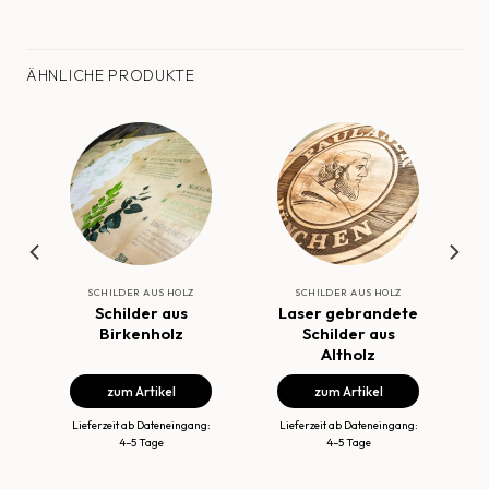
ÄHNLICHE PRODUKTE
SCHILDER AUS HOLZ
SCHILDER AUS HOLZ
Schilder aus
Laser gebrandete
Birkenholz
Schilder aus
Altholz
zum Artikel
zum Artikel
:
Lieferzeit ab Dateneingang:
Lieferzeit ab Dateneingang:
4–5 Tage
4–5 Tage