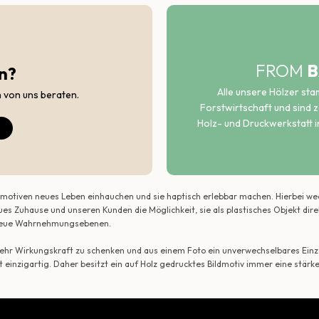
FROM
B
n?
Alle unsere Hölzer st
h von uns beraten.
Forstwirtschaft und sind ze
Holz- und Druckwerkstatt i
ildmotiven neues Leben einhauchen und sie haptisch erlebbar machen. Hierbei w
ues Zuhause und unseren Kunden die Möglichkeit, sie als plastisches Objekt dir
r neue Wahrnehmungsebenen.
 mehr Wirkungskraft zu schenken und aus einem Foto ein unverwechselbares Einze
t einzigartig. Daher besitzt ein auf Holz gedrucktes Bildmotiv immer eine stärk