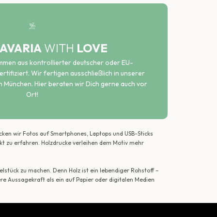
AVARIA
WITH
LOVE
ammen aus kontrollierter deutscher oder EU-
rtifiziert. Wir fertigen ausschließlich in unserer
n München. Hier beraten wir Dich gerne auch vor
Ort!
ecken wir Fotos auf Smartphones, Laptops und USB-Sticks
ekt zu erfahren. Holzdrucke verleihen dem Motiv mehr
lstück zu machen. Denn Holz ist ein lebendiger Rohstoff –
ere Aussagekraft als ein auf Papier oder digitalen Medien