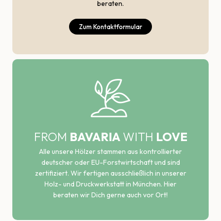
beraten.
Zum Kontaktformular
FROM
BAVARIA
WITH
LOVE
Alle unsere Hölzer stammen aus kontrollierter
deutscher oder EU-Forstwirtschaft und sind
zertifiziert. Wir fertigen ausschließlich in unserer
Holz- und Druckwerkstatt in München. Hier
beraten wir Dich gerne auch vor Ort!