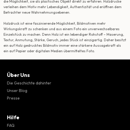
die Möglichkeit, sie als plastisches Objekt direkt zu erfahren. Holzdrucke
verleihen dem Motiv mehr Lebendigkeit, Authentizität und eröffnen dem
Betrachter neue Wahrnehmungsebenen.
Holzdruck ist eine faszinierende Möglichkeit, Bildmotiven mehr
Wirkungskraft zu schenken und aus einem Foto ein unverwechselbares
Einzelstück zu machen. Denn Holz ist ein lebendiger Rohstoff – Maserung,
Textur, Anmutung, Stärke, Geruch, jedes Stück ist einzigartig. Daher besitzt
ein auf Holz gedrucktes Bildmotiv immer eine stärkere Aussagekraft als
ein auf Papier oder digitalen Medien übermitteltes Foto.
Über Uns
Die Geschichte dahinter
Unser Blog
Presse
Hilfe
FAQ