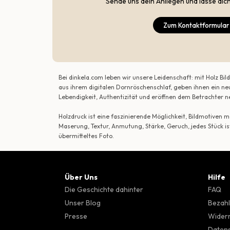
Sende uns dein Anliegen und lasse dic
Zum Kontaktformular
Bei dinkela.com leben wir unsere Leidenschaft: mit Holz B
aus ihrem digitalen Dornröschenschlaf, geben ihnen ein ne
Lebendigkeit, Authentizität und eröffnen dem Betrachte
Holzdruck ist eine faszinierende Möglichkeit, Bildmotiven
Maserung, Textur, Anmutung, Stärke, Geruch, jedes Stück is
übermitteltes Foto.
Über Uns
Hilfe
Die Geschichte dahinter
FAQ
Unser Blog
Bezahl
Presse
Wider
Datens