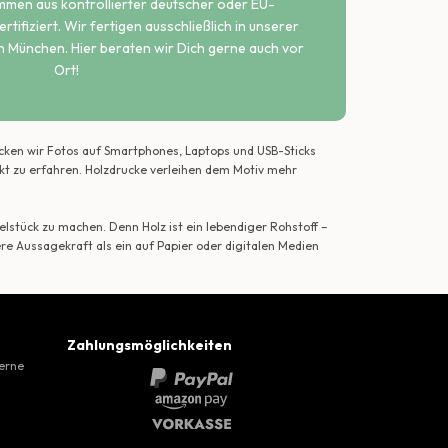
ammen aus kontrollierter deutscher oder EU-
rtifiziert. Wir fertigen ausschließlich in unserer
n München. Hier beraten wir Dich gerne auch vor
Ort!
ecken wir Fotos auf Smartphones, Laptops und USB-Sticks
ekt zu erfahren. Holzdrucke verleihen dem Motiv mehr
lstück zu machen. Denn Holz ist ein lebendiger Rohstoff –
ere Aussagekraft als ein auf Papier oder digitalen Medien
Zahlungsmöglichkeiten
gerne