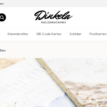
com
Klemmbretter
QR-Code Karten
Schilder
Postkarten
tten