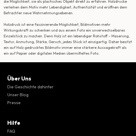
die Möglichkeit, sie als plastisches Objekt direkt zu erfahren. Holzdrucke
verleihen dem Motiv mehr Lebendigkeit, Authentizität und eröffnen dem
Betrachter neue Wahrnehmungsebenen.
Holzdruck ist eine faszinierende Möglichkeit, Bildmotiven mehr
Wirkungskraft zu schenken und aus einem Foto ein unverwechselbares
Einzelstück zu machen. Denn Holz ist ein lebendiger Rohstoff – Maserung,
Textur, Anmutung, Stärke, Geruch, jedes Stück ist einzigartig. Daher besitzt
ein auf Holz gedrucktes Bildmotiv immer eine stärkere Aussagekraft als
ein auf Papier oder digitalen Medien übermitteltes Foto.
Über Uns
Die Geschichte dahinter
Unser Blog
Presse
Hilfe
FAQ