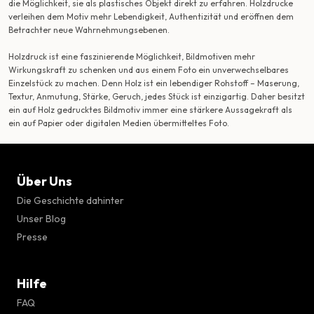
die Möglichkeit, sie als plastisches Objekt direkt zu erfahren. Holzdrucke
verleihen dem Motiv mehr Lebendigkeit, Authentizität und eröffnen dem
Betrachter neue Wahrnehmungsebenen.
Holzdruck ist eine faszinierende Möglichkeit, Bildmotiven mehr
Wirkungskraft zu schenken und aus einem Foto ein unverwechselbares
Einzelstück zu machen. Denn Holz ist ein lebendiger Rohstoff – Maserung,
Textur, Anmutung, Stärke, Geruch, jedes Stück ist einzigartig. Daher besitzt
ein auf Holz gedrucktes Bildmotiv immer eine stärkere Aussagekraft als
ein auf Papier oder digitalen Medien übermitteltes Foto.
Über Uns
Die Geschichte dahinter
Unser Blog
Presse
Hilfe
FAQ