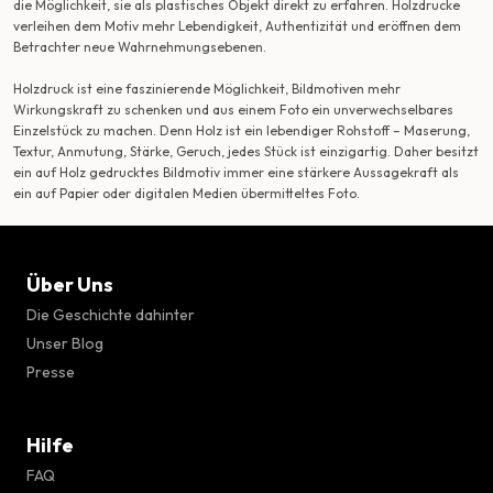
die Möglichkeit, sie als plastisches Objekt direkt zu erfahren. Holzdrucke
verleihen dem Motiv mehr Lebendigkeit, Authentizität und eröffnen dem
Betrachter neue Wahrnehmungsebenen.
Holzdruck ist eine faszinierende Möglichkeit, Bildmotiven mehr
Wirkungskraft zu schenken und aus einem Foto ein unverwechselbares
Einzelstück zu machen. Denn Holz ist ein lebendiger Rohstoff – Maserung,
Textur, Anmutung, Stärke, Geruch, jedes Stück ist einzigartig. Daher besitzt
ein auf Holz gedrucktes Bildmotiv immer eine stärkere Aussagekraft als
ein auf Papier oder digitalen Medien übermitteltes Foto.
Über Uns
Die Geschichte dahinter
Unser Blog
Presse
Hilfe
FAQ