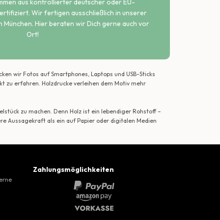
ammen aus kontrollierter deutscher oder EU-
rtifiziert. Wir fertigen ausschließlich in unserer
n München. Hier beraten wir Dich gerne auch vor
Ort!
ecken wir Fotos auf Smartphones, Laptops und USB-Sticks
ekt zu erfahren. Holzdrucke verleihen dem Motiv mehr
lstück zu machen. Denn Holz ist ein lebendiger Rohstoff –
ere Aussagekraft als ein auf Papier oder digitalen Medien
Zahlungsmöglichkeiten
gerne