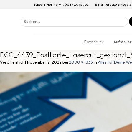
Support-Hotline: +49 (0) 89 339 859 55
E-Mail: druck@dinkela.
Suchen
nach:
Fotodruck
Aufsteller
DSC_4439_Postkarte_Lasercut_gestanzt_W
Veröffentlicht
November 2, 2022
bei
2000 × 1333
in
Alles für Deine We