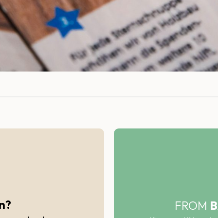
n?
FROM
B