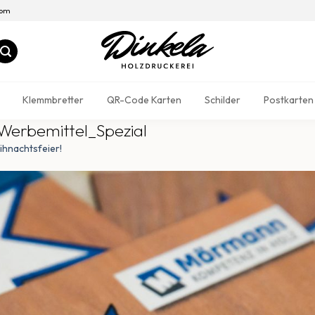
com
Klemmbretter
QR-Code Karten
Schilder
Postkarten
erbemittel_Spezial
ihnachtsfeier!