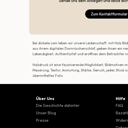
Sende uns dein Anliegen und lasse dic
Zum Kontaktformular
Bei dinkela.com leben wir unsere Leidenschaft: mit Holz B
aus ihrem digitalen Dornröschenschlaf, geben ihnen ein ne
Lebendigkeit, Authentizität und eröffnen dem Betrachte
Holzdruck ist eine faszinierende Möglichkeit, Bildmotiven
Maserung, Textur, Anmutung, Stärke, Geruch, jedes Stück is
übermitteltes Foto.
Über Uns
Hilfe
Die Geschichte dahinter
FAQ
Unser Blog
Bezahl
Presse
Wider
Datens