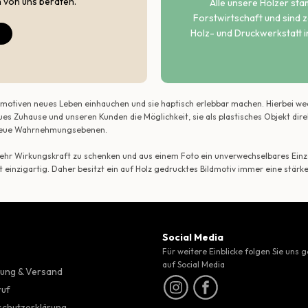
h von uns beraten.
Alle unsere Hölzer st
Forstwirtschaft und sind ze
Holz- und Druckwerkstatt i
ildmotiven neues Leben einhauchen und sie haptisch erlebbar machen. Hierbei w
ues Zuhause und unseren Kunden die Möglichkeit, sie als plastisches Objekt dir
r neue Wahrnehmungsebenen.
 mehr Wirkungskraft zu schenken und aus einem Foto ein unverwechselbares Einze
t einzigartig. Daher besitzt ein auf Holz gedrucktes Bildmotiv immer eine stärk
Social Media
Für weitere Einblicke folgen Sie uns 
auf Social Media
ung & Versand
ruf
chutzerklärung