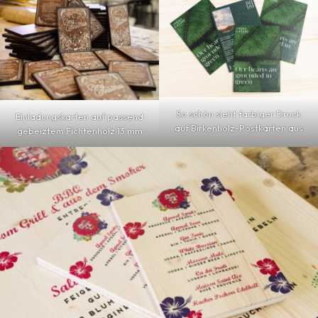
So schön sieht farbiger Druck
Einladungskarten auf passend
auf Birkenholz-Postkarten aus
gebeiztem Fichtenholz 13 mm