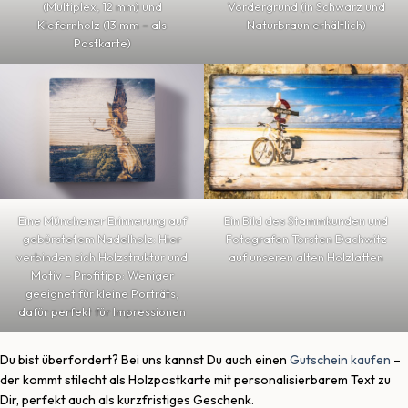
(Multiplex, 12 mm) und
Vordergrund (in Schwarz und
Kiefernholz (13 mm – als
Naturbraun erhältlich)
Postkarte)
Ein Bild des Stammkunden und
Eine Münchener Erinnerung auf
Fotografen Torsten Dachwitz
gebürstetem Nadelholz: Hier
auf unseren alten Holzlatten
verbinden sich Holzstruktur und
Motiv – Profitipp: Weniger
geeignet für kleine Porträts,
dafür perfekt für Impressionen
Du bist überfordert? Bei uns kannst Du auch einen
Gutschein kaufen
–
der kommt stilecht als Holzpostkarte mit personalisierbarem Text zu
Dir, perfekt auch als kurzfristiges Geschenk.