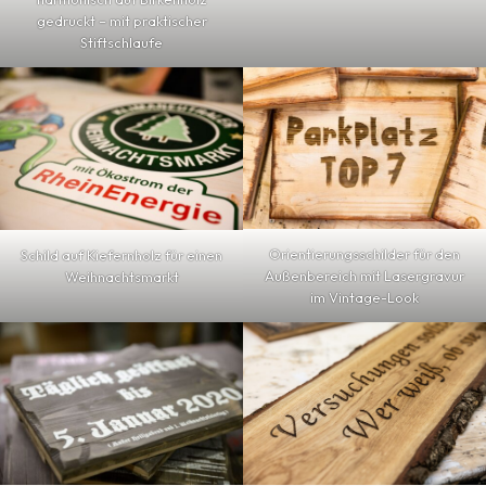
gedruckt – mit praktischer
Stiftschlaufe
Orientierungsschilder für den
Schild auf Kiefernholz für einen
Außenbereich mit Lasergravur
Weihnachtsmarkt
im Vintage-Look