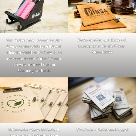
Klemmbretter aus Eiche mit
Wir finden eine Lösung für alle
Lasergravur für die Pinsa-
Deine Weihnachtsfeier-Ideen!
Manufaktur
Miniaturschlitten für Fritz-Kola
aus ausgefräster Birke 6,5 mm,
schwarz gebeizt und mit
Branding bedruckt
QR-Code – Karte aus Pappel
Naturverbundene Botschaft,
harmonisch auf Birkenholz