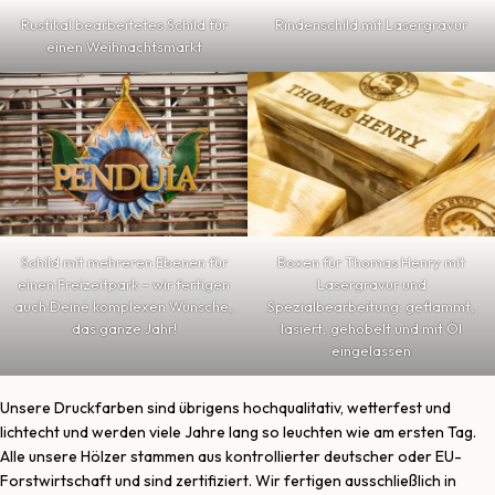
Rindenschild mit Lasergravur
Rustikal bearbeitetes Schild für
einen Weihnachtsmarkt
Schild mit mehreren Ebenen für
Boxen für Thomas Henry mit
einen Freizeitpark – wir fertigen
Lasergravur und
auch Deine komplexen Wünsche,
Spezialbearbeitung: geflammt,
das ganze Jahr!
lasiert, gehobelt und mit Öl
eingelassen
Unsere Druckfarben sind übrigens hochqualitativ, wetterfest und
lichtecht und werden viele Jahre lang so leuchten wie am ersten Tag.
Alle unsere Hölzer stammen aus kontrollierter deutscher oder EU-
Forstwirtschaft und sind zertifiziert. Wir fertigen ausschließlich in