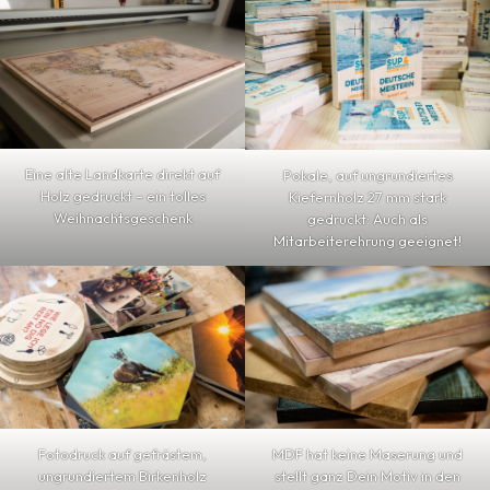
Eine alte Landkarte direkt auf
Pokale, auf ungrundiertes
Holz gedruckt – ein tolles
Kiefernholz 27 mm stark
Weihnachtsgeschenk
gedruckt: Auch als
Mitarbeiterehrung geeignet!
Fotodruck auf gefrästem,
MDF hat keine Maserung und
ungrundiertem Birkenholz
stellt ganz Dein Motiv in den