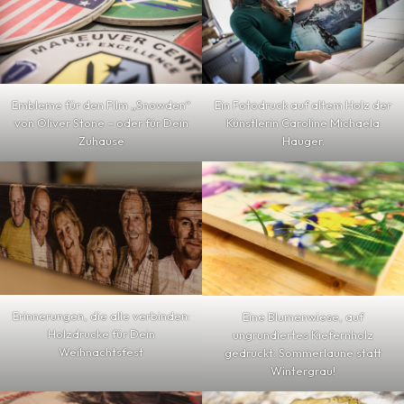
Embleme für den Film „Snowden“
Ein Fotodruck auf altem Holz der
von Oliver Stone – oder für Dein
Künstlerin Caroline Michaela
Zuhause
Hauger.
Erinnerungen, die alle verbinden:
Eine Blumenwiese, auf
Holzdrucke für Dein
ungrundiertes Kiefernholz
Weihnachtsfest
gedruckt: Sommerlaune statt
Wintergrau!