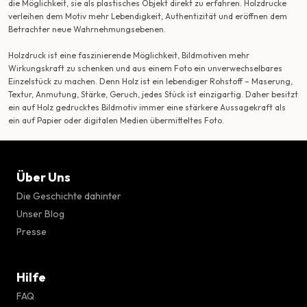
die Möglichkeit, sie als plastisches Objekt direkt zu erfahren. Holzdrucke
verleihen dem Motiv mehr Lebendigkeit, Authentizität und eröffnen dem
Betrachter neue Wahrnehmungsebenen.
Holzdruck ist eine faszinierende Möglichkeit, Bildmotiven mehr
Wirkungskraft zu schenken und aus einem Foto ein unverwechselbares
Einzelstück zu machen. Denn Holz ist ein lebendiger Rohstoff – Maserung,
Textur, Anmutung, Stärke, Geruch, jedes Stück ist einzigartig. Daher besitzt
ein auf Holz gedrucktes Bildmotiv immer eine stärkere Aussagekraft als
ein auf Papier oder digitalen Medien übermitteltes Foto.
Über Uns
Die Geschichte dahinter
Unser Blog
Presse
Hilfe
FAQ