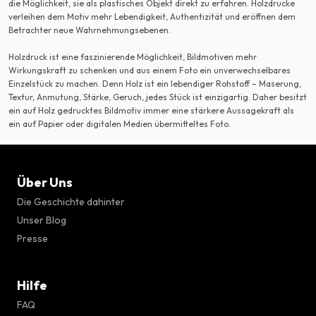
die Möglichkeit, sie als plastisches Objekt direkt zu erfahren. Holzdrucke
verleihen dem Motiv mehr Lebendigkeit, Authentizität und eröffnen dem
Betrachter neue Wahrnehmungsebenen.
Holzdruck ist eine faszinierende Möglichkeit, Bildmotiven mehr
Wirkungskraft zu schenken und aus einem Foto ein unverwechselbares
Einzelstück zu machen. Denn Holz ist ein lebendiger Rohstoff – Maserung,
Textur, Anmutung, Stärke, Geruch, jedes Stück ist einzigartig. Daher besitzt
ein auf Holz gedrucktes Bildmotiv immer eine stärkere Aussagekraft als
ein auf Papier oder digitalen Medien übermitteltes Foto.
Über Uns
Die Geschichte dahinter
Unser Blog
Presse
Hilfe
FAQ